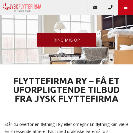
RING MIG OP
Vi tilbyder
Flyttefirma Ry
FLYTTEFIRMA RY – FÅ ET
UFORPLIGTENDE TILBUD
FRA JYSK FLYTTEFIRMA
Står du overfor en flytning i Ry eller omegn? En flytning kan være
en stressende affære, fyldt med praktiske gøremål og