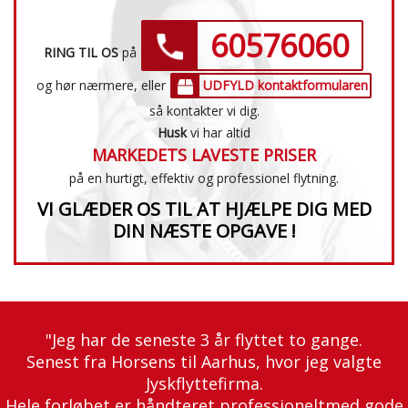
60576060
RING TIL OS
på
og hør nærmere, eller
UDFYLD kontaktformularen
så kontakter vi dig.
Husk
vi har altid
MARKEDETS LAVESTE PRISER
på en hurtigt, effektiv og professionel flytning.
VI GLÆDER OS TIL AT HJÆLPE DIG MED
DIN NÆSTE OPGAVE !
"Jeg har de seneste 3 år flyttet to gange.
Senest fra Horsens til Aarhus, hvor jeg valgte
Jyskflyttefirma.
Hele forløbet er håndteret professioneltmed gode