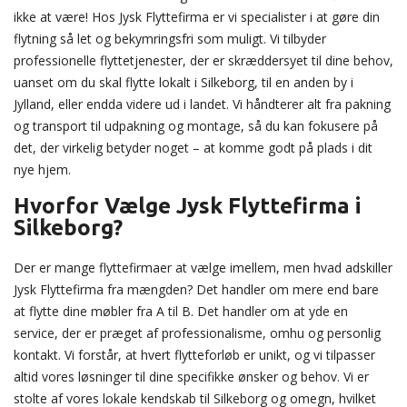
ikke at være! Hos Jysk Flyttefirma er vi specialister i at gøre din
flytning så let og bekymringsfri som muligt. Vi tilbyder
professionelle flyttetjenester, der er skræddersyet til dine behov,
uanset om du skal flytte lokalt i Silkeborg, til en anden by i
Jylland, eller endda videre ud i landet. Vi håndterer alt fra pakning
og transport til udpakning og montage, så du kan fokusere på
det, der virkelig betyder noget – at komme godt på plads i dit
nye hjem.
Hvorfor Vælge Jysk Flyttefirma i
Silkeborg?
Der er mange flyttefirmaer at vælge imellem, men hvad adskiller
Jysk Flyttefirma fra mængden? Det handler om mere end bare
at flytte dine møbler fra A til B. Det handler om at yde en
service, der er præget af professionalisme, omhu og personlig
kontakt. Vi forstår, at hvert flytteforløb er unikt, og vi tilpasser
altid vores løsninger til dine specifikke ønsker og behov. Vi er
stolte af vores lokale kendskab til Silkeborg og omegn, hvilket